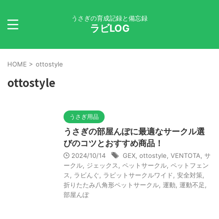
うさぎの育成記録と備忘録
ラビLOG
HOME
>
ottostyle
ottostyle
うさぎ用品
うさぎの部屋んぽに最適なサークル選
びのコツとおすすめ商品！
2024/10/14
GEX
,
ottostyle
,
VENTOTA
,
サ
ークル
,
ジェックス
,
ペットサークル
,
ペットフェン
ス
,
ラビんぐ
,
ラビットサークルワイド
,
安全対策
,
折りたたみ八角形ペットサークル
,
運動
,
運動不足
,
部屋んぽ